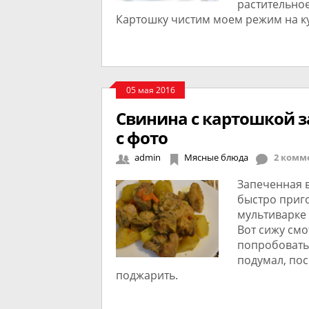
растительно
Картошку чистим моем режим на к
05 мая 2016
Свинина с картошкой з
с фото
admin
Мясные блюда
2 комм
Запеченная в
быстро приго
мультиварке 
Вот сижу смо
попробовать
подумал, пос
поджарить.