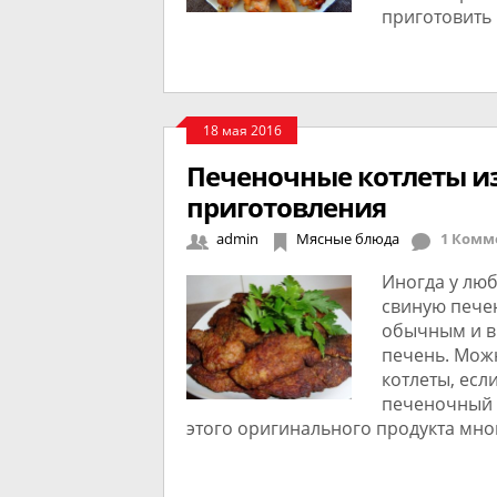
приготовить 
18 мая 2016
Печеночные котлеты из
приготовления
admin
Мясные блюда
1 Комм
Иногда у лю
свиную пече
обычным и в
печень. Мож
котлеты, есл
печеночный 
этого оригинального продукта мног