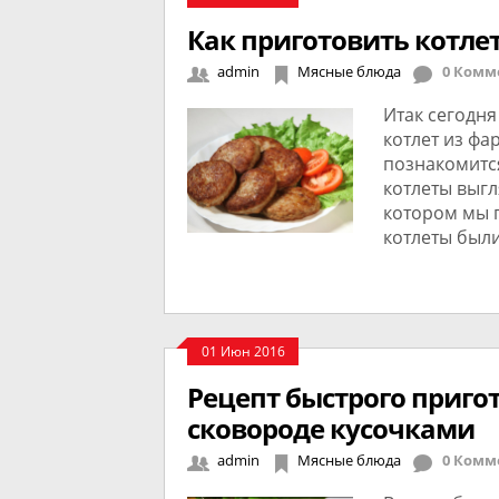
Как приготовить котле
admin
Мясные блюда
0 Комм
Итак сегодня
котлет из фа
познакомитс
котлеты выгл
котором мы п
котлеты были
01 Июн 2016
Рецепт быстрого приго
сковороде кусочками
admin
Мясные блюда
0 Комм