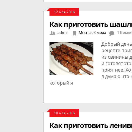
12 мая 2016
Как приготовить шашл
admin
Мясные блюда
1 Комм
Добрый день
рецепте при
из свинины д
и готовят эт
приятнее. Хо
я думаю что 
который я
10 мая 2016
Как приготовить ленив