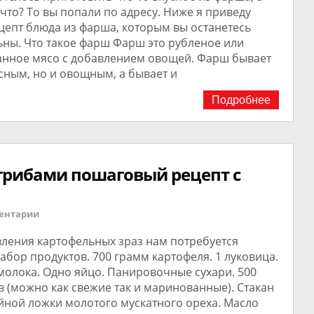
 что? То вы попали по адресу. Ниже я приведу
цепт блюда из фарша, которым вы останетесь
ьны. Что такое фарш Фарш это рубленое или
анное мясо с добавлением овощей. Фарш бывает
сным, но и овощным, а бывает и
Подробнее
грибами пошаговый рецепт с
ентарии
вления картофельных зраз нам потребуется
бор продуктов. 700 грамм картофеля. 1 луковица.
молока. Одно яйцо. Панировочные сухари. 500
 (можно как свежие так и маринованные). Стакан
йной ложки молотого мускатного ореха. Масло