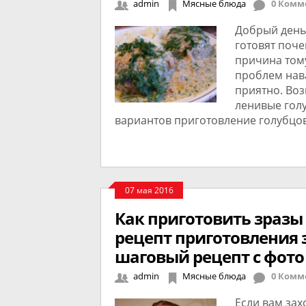
admin
Мясные блюда
0 Комм
Добрый день
готовят поче
причина тому
проблем нава
приятно. Воз
ленивые голу
вариантов приготовление голубцо
07 мая 2016
Как приготовить зразы
рецепт приготовления з
шаговый рецепт с фото
admin
Мясные блюда
0 Комм
Если вам зах