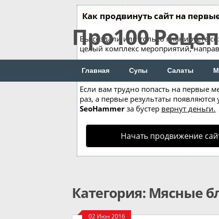
Как продвинуть сайт на первые
Про100 Реце
Вы создали или только планируете соз
целый комплекс мероприятий, направ
Ускорение продвижения
Главная
Супы
Салаты
М
Если вам трудно попасть на первые м
раз, а первые результаты появляются у
SeoHammer
за бустер
вернут деньги.
Начать продвижение сай
Категория: Мясные 
02 Июн 2016