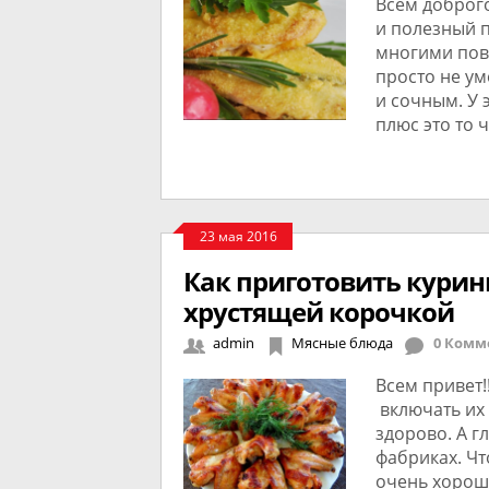
Всем доброго
и полезный 
многими пов
просто не ум
и сочным. У
плюс это то 
23 мая 2016
Как приготовить курин
хрустящей корочкой
admin
Мясные блюда
0 Комм
Всем привет!
включать их 
здорово. А г
фабриках. Чт
очень хорош