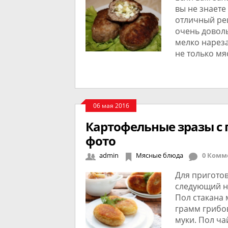
вы не знаете
отличный ре
очень довол
мелко нарез
не только мя
06 мая 2016
Картофельные зразы с 
фото
admin
Мясные блюда
0 Комм
Для пригото
следующий на
Пол стакана 
грамм грибов
муки. Пол ча