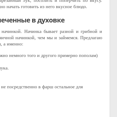
арезанный лук, посолить и поперчить по вкусу.
но начать готовить из него вкусное блюдо.
печенные в духовке
с начинкой. Начинка бывает разной и грибной и
яичной начинкой, чем мы и займемся. Предлагаю
, а именно:
жно немного того и другого примерно пополам)
лука.
 не посредственно в фарш остальное для