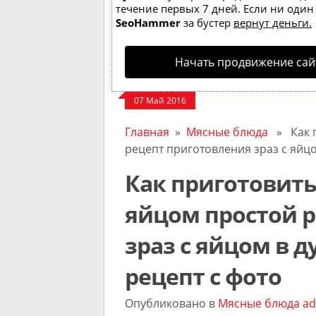
течение первых 7 дней. Если ни один з
SeoHammer
за бустер
вернут деньги.
Начать продвижение сай
07 Май 2016
Главная
»
Мясные блюда
» Как п
рецепт приготовления зраз с яйцо
Как приготовить
яйцом простой 
зраз с яйцом в 
рецепт с фото
Опубликовано в
Мясные блюда
ad