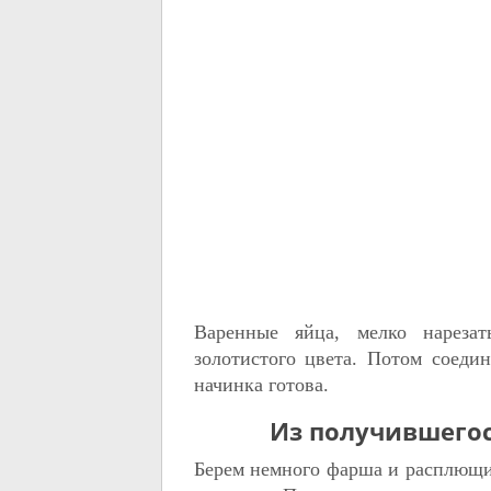
Варенные яйца, мелко нареза
золотистого цвета. Потом соеди
начинка готова.
Из получившего
Берем немного фарша и расплющив