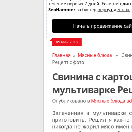
течение первых 7 дней. Если ни один з
SeoHammer
за бустер
вернут деньги.
Начать продвижение сай
05 Май 2016
Главная
»
Мясные блюда
» Свини
Рецепт с фото
Свинина с карто
мультиварке Рец
Опубликовано в
Мясные блюда
ad
Запеченная в мультиварке 
приготовить. Решил я как-то
никогда не жарил мясо именн