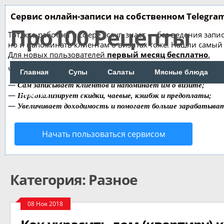
Сервис онлайн-записи на собственном Telegra
Про100 Рецепты
Тот, кто работает в сфере услуг, знает — без ведения зап
но и напоминать клиентам о визитах тоже. Нашли самы
Для новых пользователей
первый месяц бесплатно
.
Чат-бот для мастеров и специалистов, который упрощает 
Главная
Супы
Салаты
Мясные блюда
—
Сам записывает клиентов и напоминает им о визите;
—
Персонализирует скидки, чаевые, кэшбэк и предоплаты;
Религия
—
Увеличивает доходимость и помогает больше зарабатыва
Начать пользоваться сервисом
Категория: Разное
08 Ноя 2018