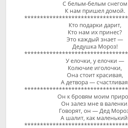
С белым-белым снегом
К нам пришел домой.
*********************************
Кто подарки дарит,
Кто нам их принес?
Это каждый знает —
Дедушка Мороз!
*********************************
У елочки, у елочки —
Колючие иголочки,
Она стоит красивая,
А детвора — счастливая
*********************************
Он к бровям моим приро
Он залез мне в валенки
Говорят, он — Дед Мороз
А шалит, как маленький
*********************************