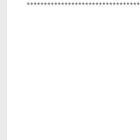
*********************************