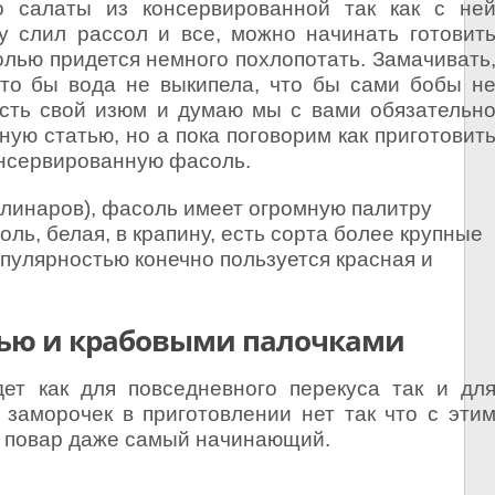
о салаты из консервированной так как с не
у слил рассол и все, можно начинать готовит
солью придется немного похлопотать. Замачивать
что бы вода не выкипела, что бы сами бобы н
есть свой изюм и думаю мы с вами обязательн
ную статью, но а пока поговорим как приготовит
онсервированную фасоль.
улинаров), фасоль имеет огромную палитру
оль, белая, в крапину, есть сорта более крупные
опулярностью конечно пользуется красная и
лью и крабовыми палочками
ет как для повседневного перекуса так и дл
 заморочек в приготовлении нет так что с эти
й повар даже самый начинающий.