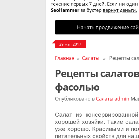
течение первых 7 дней. Если ни один з
SeoHammer
за бустер
вернут деньги.
Начать продвижение сай
29 мая 2017
Главная
»
Салаты
» Рецепты сал
Рецепты салатов
фасолью
Опубликовано в
Салаты
admin
Май
Салат из консервированно
хорошей хозяйки. Такие сала
уже хорошо. Красивыми и пол
питательных свойств для наш