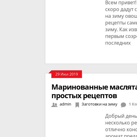
Всем привет!
скоро дадут 
на зиму овощ
рецепты сам
зиму. Как из
первым созре
последних
29 Июл 2019
Маринованные маслята 
простых рецептов
admin
Заготовки на зиму
1 К
Добрый день
несколько ре
отлично конс
аромат пред