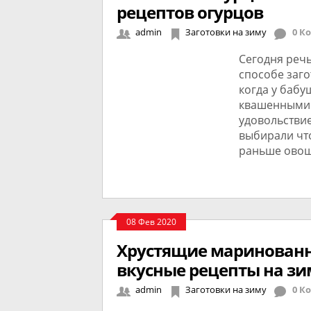
рецептов огурцов
admin
Заготовки на зиму
0 К
Сегодня реч
способе заго
когда у бабу
квашенными 
удовольстви
выбирали что
раньше овощ
08 Фев 2020
Хрустящие маринованн
вкусные рецепты на зи
admin
Заготовки на зиму
0 К