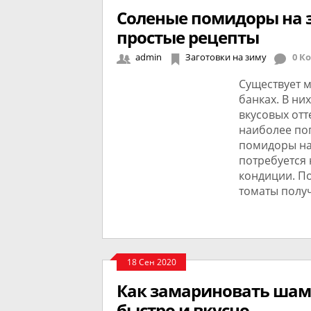
Соленые помидоры на з
простые рецепты
admin
Заготовки на зиму
0 К
Существует 
банках. В ни
вкусовых отт
наиболее по
помидоры на 
потребуется
кондиции. По
томаты полу
18 Сен 2020
Как замариновать шам
быстро и вкусно