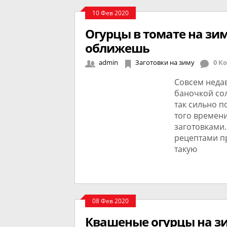
10 Фев 2020
Огурцы в томате на зи
оближешь
admin
Заготовки на зиму
0 К
Совсем недав
баночкой сол
так сильно п
того времени
заготовками.
рецептами пр
такую
08 Фев 2020
Квашеные огурцы на зи