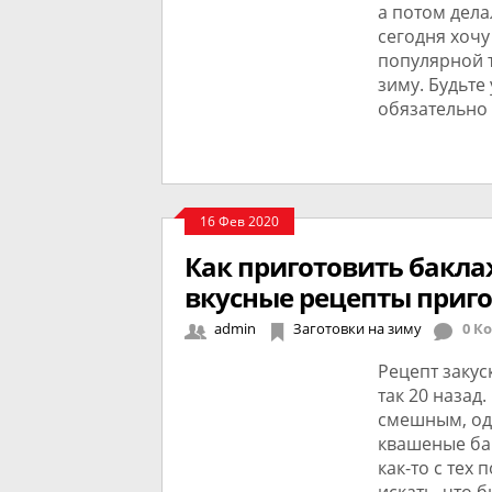
а потом дела
сегодня хочу
популярной т
зиму. Будьте
обязательно 
16 Фев 2020
Как приготовить бакла
вкусные рецепты приг
admin
Заготовки на зиму
0 К
Рецепт закус
так 20 назад
смешным, одн
квашеные ба
как-то с тех 