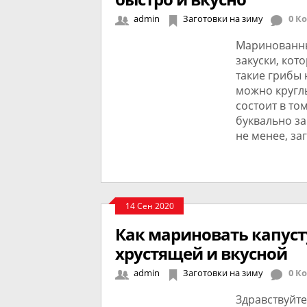
admin
Заготовки на зиму
0 К
Маринованны
закуски, кот
такие грибы 
можно кругл
состоит в то
буквально за
не менее, за
14 Сен 2020
Как мариновать капуст
хрустящей и вкусной
admin
Заготовки на зиму
0 К
Здравствуйте