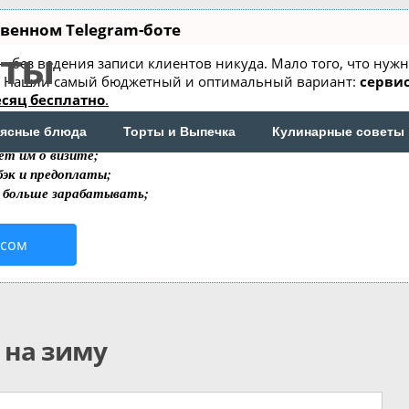
твенном Telegram-боте
пты
т — без ведения записи клиентов никуда. Мало того, что нуж
е. Нашли самый бюджетный и оптимальный вариант:
сервис
сяц бесплатно
.
, который упрощает ведение записей:
ясные блюда
Торты и Выпечка
Кулинарные советы
ет им о визите;
бэк и предоплаты;
 больше зарабатывать;
исом
 на зиму