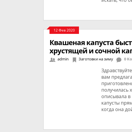
искать, что 
12 Фев 2020
Квашеная капуста быст
хрустящей и сочной ка
admin
Заготовки на зиму
0 К
Здравствуйте
вам предлаг
приготовлени
получилась х
описывала в 
капусты прям
когда она до