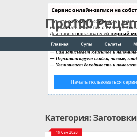
Сервис онлайн-записи на собс
Про100 Реце
Тот, кто работает в сфере услуг, знае
напоминать клиентам о визитах тож
Для новых пользователей
первый ме
Чат-бот для мастеров и специалистов
Главная
Супы
Салаты
М
—
Сам записывает клиентов и напомина
—
Персонализирует скидки, чаевые, кэш
—
Увеличивает доходимость и помогает
Начать пользоваться серв
Категория: Заготовки
19 Сен 2020