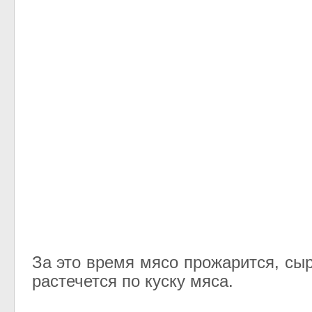
За это время мясо прожарится, сы
растечется по куску мяса.