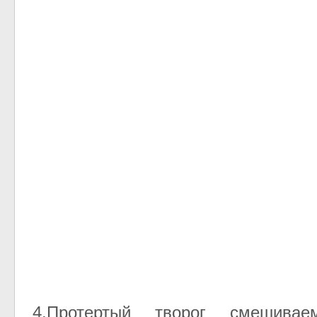
4.Протертый творог смешив