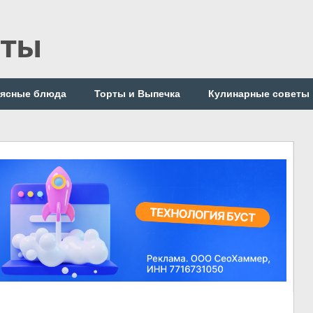
пты
ясные блюда
Торты и Выпечка
Кулинарные советы