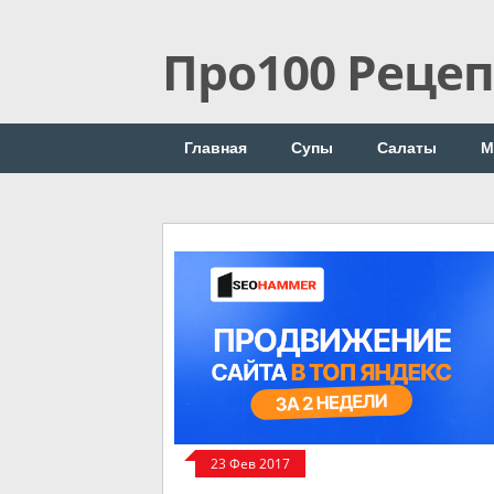
Про100 Реце
Главная
Супы
Салаты
М
23 Фев 2017