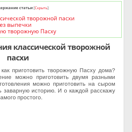
держание статьи
[
Скрыть
]
ссической творожной пасхи
без выпечки
ую творожную Пасху
ния классической творожной
пасхи
 как приготовить творожную Пасху дома?
дение можно приготовить двумя разными
иготовления можно приготовить на сыром
ь заварную историю. И о каждой расскажу
амого простого.