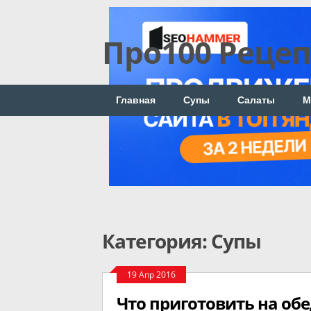
Про100 Реце
Главная
Супы
Салаты
М
Категория: Супы
19 Апр 2016
Что приготовить на обе