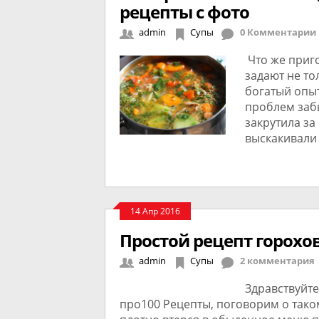
рецепты с фото
admin
Супы
0 Комментарии
Что же приго
задают не то
богатый опыт
проблем заб
закрутила за
выскакивали 
14 Апр 2016
Простой рецепт горохов
admin
Супы
2 комментария
Здравствуйт
про100 Рецепты, поговорим о таком