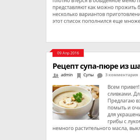
плотно втерся в обыденное меню п
представляют как можно прожить бе
несколько вариантов приготовлени
этот список пополнился еще множ
09 Апр 2016
Рецепт супа-пюре из ш
admin
Супы
3 комментария
Всем привет!
сливками. Дл
Предлагаю в
помыть и очи
для украшени
грибы с луко
немного растительного масла, вы