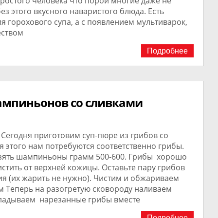
ростого человека что порой многие даже не
з этого вкусного наваристого блюда. Есть
я горохового супа, а с появлением мультиварок,
еством
Подробнее
ампиньонов со сливками
 Сегодня приготовим суп-пюре из грибов со
я этого нам потребуются соответственно грибы.
зять шампиньоны грамм 500-600. Грибы хорошо
стить от верхней кожицы. Оставьте пару грибов
я (их жарить не нужно). Чистим и обжариваем
м Теперь на разогретую сковороду наливаем
кладываем нарезанные грибы вместе
Подробнее