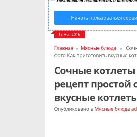
—
Увеличивает доходимость и помогае
Начать пользоваться серв
13 Ноя 2016
Главная
»
Мясные блюда
» Сочны
фото Как приготовить вкусные ко
Сочные котлеты
рецепт простой 
вкусные котлет
Опубликовано в
Мясные блюда
ad