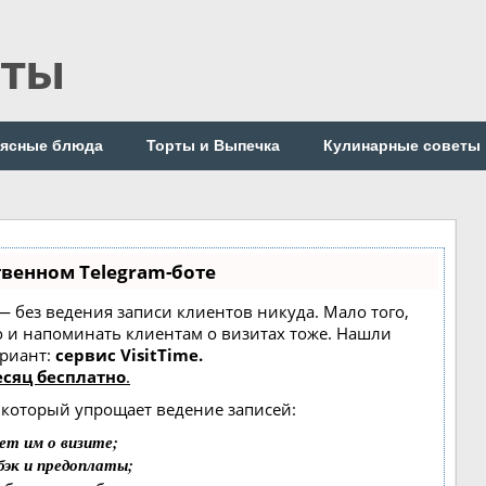
пты
ясные блюда
Торты и Выпечка
Кулинарные советы
твенном Telegram-боте
т — без ведения записи клиентов никуда. Мало того,
о и напоминать клиентам о визитах тоже. Нашли
риант:
сервис VisitTime.
сяц бесплатно
.
, который упрощает ведение записей:
ет им о визите;
бэк и предоплаты;