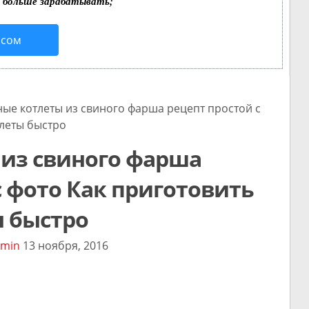
т больше зарабатывать;
исом
е котлеты из свиного фарша рецепт простой с
тлеты быстро
 из свиного фарша
с фото Как приготовить
ы быстро
min
13 ноября, 2016