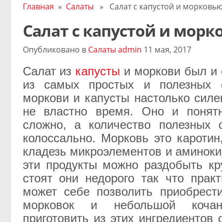
Главная
»
Салаты
» Салат с капустой и морковь
Салат с капустой и морк
Опубликовано в
Салаты
admin
11 мая, 2017
Салат из
капусты
и моркови был и 
из самых простых и полезных 
моркови и капусты настолько силе
не властно время. Оно и понятн
сложно, а количество полезных 
колоссально. Морковь это каротин
кладезь микроэлементов и аминоки
эти продукты можно раздобыть кр
стоят они недорого так что прак
может себе позволить приобрест
морковок и небольшой коча
приготовить из этих ингредиентов