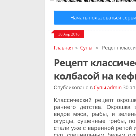
—
Увеличивает доходимость и помогае
Начать пользоваться серв
30 Апр 2016
Главная
»
Супы
» Рецепт классич
Рецепт классиче
колбасой на кеф
Опубликовано в
Супы
admin
30 ап
Классический рецепт окрош
раннего детства. Окрошка
видов мяса, рыбы, и зелен
огурцы, сушенные грибы, по
стали уже с варенной репой 
суп, специальным белым ок