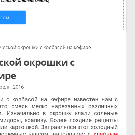
т больше зарабатывать;
исом
еской окрошки с колбасой на кефире
ской окрошки с
ире
реля, 2016
ки с колбасой на кефире известен нам с
 это смесь мелко нарезанных различных
и. Изначально в окрошку клали соленые
мидоры, крапиву. Более поздние рецепты
или картошкой. Заправлялся этот холодный
рошечным квасом, наполовину с
хлебным