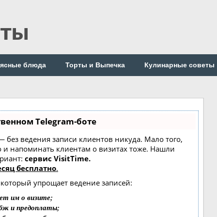
пты
ясные блюда
Торты и Выпечка
Кулинарные советы
твенном Telegram-боте
т — без ведения записи клиентов никуда. Мало того,
о и напоминать клиентам о визитах тоже. Нашли
риант:
сервис VisitTime.
сяц бесплатно
.
, который упрощает ведение записей:
ет им о визите;
бэк и предоплаты;