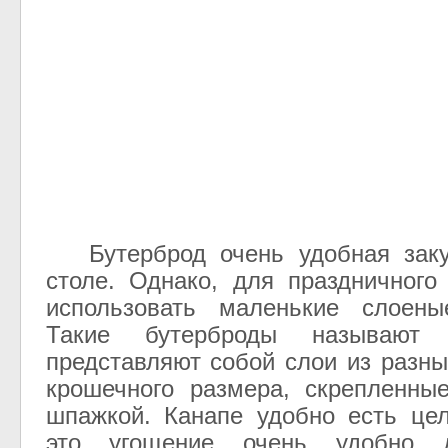
Бутерброд
очень
удобная
зак
столе
.
Однако
,
для
праздничного
использовать
маленькие
слоены
Такие
бутерброды
называют
представляют
собой
слои
из
разны
крошечного
размера
,
скрепленны
шпажкой
.
Канапе
удобно
есть
це
это
угощение
очень
удобно