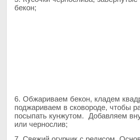
бекон
;
6
.
Обжариваем
бекон
,
кладем
квад
поджариваем
в
сковороде
,
чтобы
р
посыпать
кунжутом
.
Добавляем
вн
или
чернослив
;
7
.
Свежий
огурчик
с
редисом
.
Осно