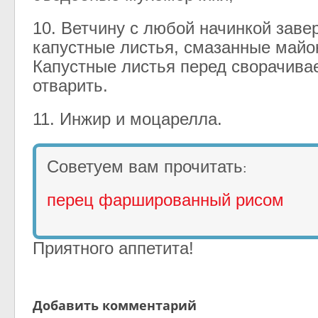
10
.
Ветчину
с
любой
начинкой
заве
капустные
листья
,
смазанные
майо
Капустные
листья
перед
сворачива
отварить
.
11
. И
нжир
и
моцарелла
.
Советуем вам прочитать
:
перец фаршированный рисом
Приятного
аппетита
!
Добавить комментарий