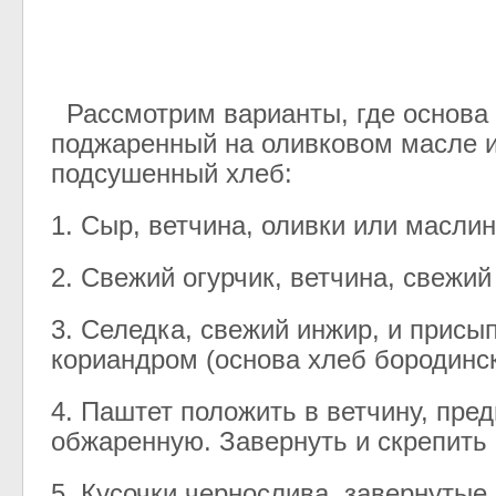
Рассмотрим
варианты
,
где
основа
поджаренный
на
оливковом
масле
подсушенный
хлеб
:
1
.
Сыр
,
ветчина
,
оливки
или
масли
2
.
Свежий
огурчик
,
ветчина
,
свежий
3
.
Селедка
,
свежий
инжир
,
и
присып
кориандром
(
основа
хлеб
бородинс
4
.
Паштет
положить
в
ветчину
,
пред
обжаренную
.
Завернуть
и
скрепить
5
.
Кусочки
чернослива
,
завернутые