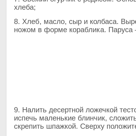
хлеба
;
8
.
Хлеб
,
масло
,
сыр
и
колбаса
.
Выр
ножом
в
форме
кораблика
.
Паруса
9
.
Налить
десертной
ложечкой
тест
испечь
маленькие
блинчик
,
сложит
скрепить
шпажкой
.
Сверху
положит