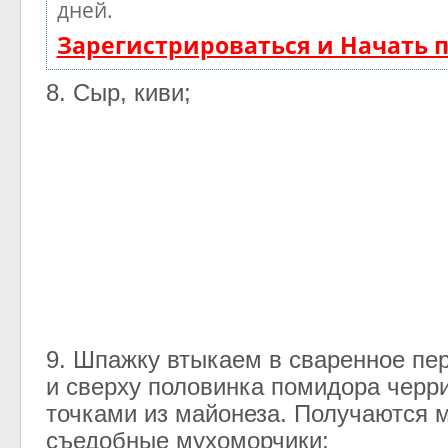
дней.
Зарегистрироваться и Начать
8
.
Сыр
,
киви
;
9
.
Шпажку
втыкаем
в
сваренное
пе
и
сверху
половинка
помидора
черр
точками
из
майонеза
.
Получаются
съедобные
мухоморчики
;