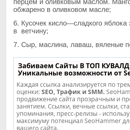
перцем
и
оливковым
маслом
.
Манг
обжарено
в
оливковом
масле
;
6
.
Кусочек
кисло
—
сладкого
яблока
в
ветчину
;
7
.
Сыр
,
маслина
,
лаваш
,
вяленые
п
Забиваем Сайты В ТОП КУВАЛД
Уникальные возможности от 
Каждая ссылка анализируется по тре
оценки:
SEO, Трафик и SMM.
SeoHam
продвижение сайта прозрачным и п
занятием. Ссылки, вечные ссылки, ста
упоминания, пресс-релизы - использу
максимуму потенциал SeoHammer дл
вашего сайта.