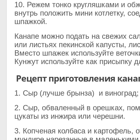
10
.
Режем
тонко
кругляшками
и
обж
внутрь
положить
мини
котлетку
,
сое
шпажкой
.
Канапе
можно
подать
на
свежих
са
или
листьях
пекинской
капусты
,
ли
Вместо
шпажек
используйте
веточк
Кунжут
используйте
как
присыпку
д
Рецепт приготовления канап
1
.
Сыр
(
лучше
брынза
)
и
виноград
;
2
.
Сыр
,
обваленный
в
орешках
,
пом
цукаты
из
инжира
или
черешни
.
3
.
Копченая
колбаса
и
картофель
,
о
мундире
нарезанные
в
маленькими