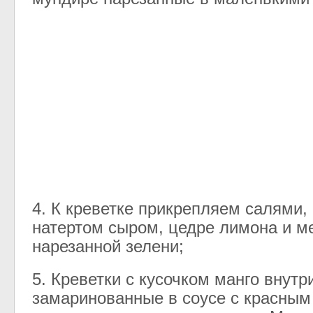
4
.
К
креветке
прикрепляем
салями
,
натертом
сыром
,
цедре
лимона
и
м
нарезанной
зелени
;
5
.
Креветки
с
кусочком
манго
внутр
замаринованные
в
соусе
с
красным