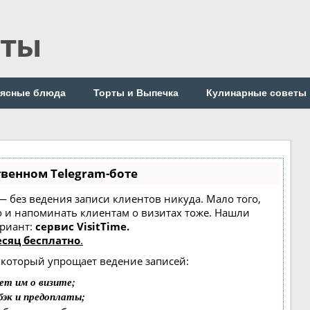
пты
ясные блюда
Торты и Выпечка
Кулинарные советы
твенном Telegram-боте
т — без ведения записи клиентов никуда. Мало того,
о и напоминать клиентам о визитах тоже. Нашли
риант:
сервис VisitTime.
сяц бесплатно
.
, который упрощает ведение записей:
ет им о визите;
бэк и предоплаты;