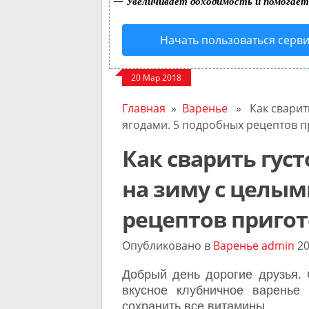
—
Увеличивает доходимость и помогае
Начать пользоваться серв
20 Мар 2018
Главная
»
Варенье
» Как сварить
ягодами. 5 подробных рецептов 
Как сварить гус
на зиму с целым
рецептов приго
Опубликовано в
Варенье
admin
20
Добрый день дорогие друзья. 
вкусное клубничное варенье
сохранить все витамины.