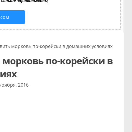
т больше зарабатывать;
исом
ить морковь по-корейски в домашних условиях
 морковь по-корейски в
иях
ноября, 2016