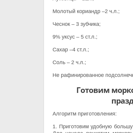
Молотый кориандр –2 ч.л.;
Чеснок – 3 зубчика;
9% уксус – 5 ст.л.;
Сахар –4 ст.л.;
Соль – 2 ч.л.;
Не рафинированное подсолнечн
Готовим морк
праз
Алгоритм приготовления:
1. Приготовим удобную большу