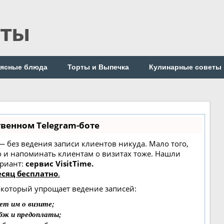
пты
ясные блюда
Торты и Выпечка
Кулинарные советы
твенном Telegram-боте
т — без ведения записи клиентов никуда. Мало того,
о и напоминать клиентам о визитах тоже. Нашли
риант:
сервис VisitTime.
сяц бесплатно
.
, который упрощает ведение записей:
ет им о визите;
бэк и предоплаты;