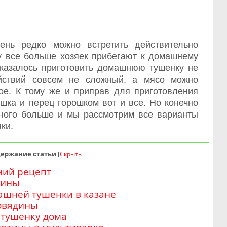
ень редко можно встретить действительно
у все больше хозяек прибегают к домашнему
оказалось приготовить домашнюю тушенку не
йствий совсем не сложный, а мясо можно
ое. К тому же и приправ для приготовления
шка и перец горошком вот и все. Но конечно
много больше и мы рассмотрим все варианты
ки.
держание статьи
[
Скрыть
]
ний рецепт
нины
ашней тушенки в казане
овядины
 тушенку дома