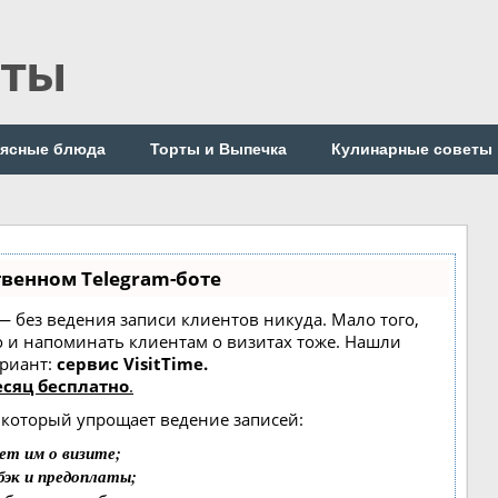
пты
ясные блюда
Торты и Выпечка
Кулинарные советы
твенном Telegram-боте
т — без ведения записи клиентов никуда. Мало того,
о и напоминать клиентам о визитах тоже. Нашли
риант:
сервис VisitTime.
сяц бесплатно
.
, который упрощает ведение записей:
ет им о визите;
бэк и предоплаты;