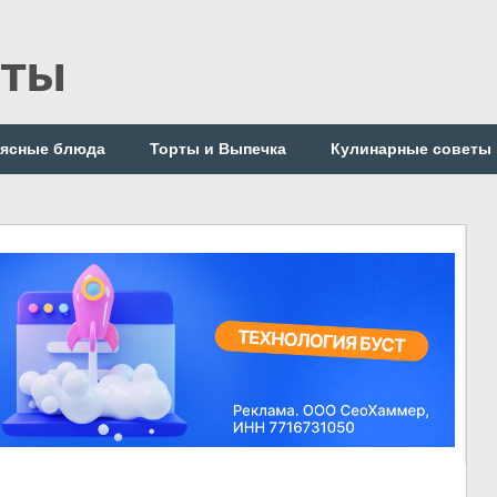
пты
ясные блюда
Торты и Выпечка
Кулинарные советы