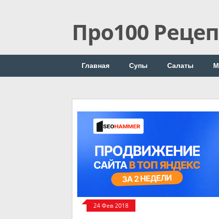
Про100 Реце
Главная
Супы
Салаты
М
24 Фев 2018