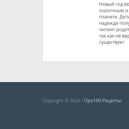
Новый год во
сказочным и
планете. Дет
надежде пол
читают родит
так как не в
существует
Copyright © 2024 /
Про100 Рецепты