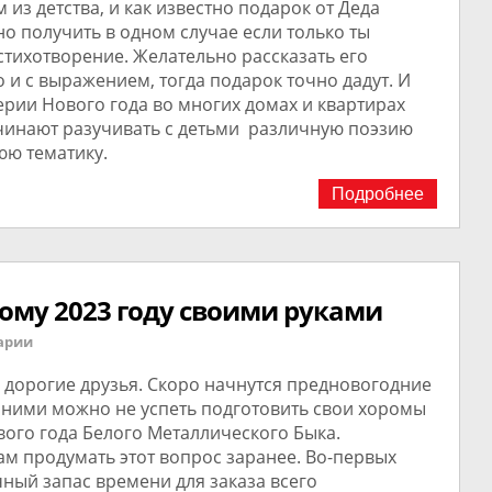
 из детства, и как известно подарок от Деда
о получить в одном случае если только ты
тихотворение. Желательно рассказать его
о и с выражением, тогда подарок точно дадут. И
ерии Нового года во многих домах и квартирах
чинают разучивать с детьми различную поэзию
юю тематику.
Подробнее
вому 2023 году своими руками
арии
 дорогие друзья. Скоро начнутся предновогодние
 ними можно не успеть подготовить свои хоромы
вого года Белого Металлического Быка.
м продумать этот вопрос заранее. Во-первых
чный запас времени для заказа всего