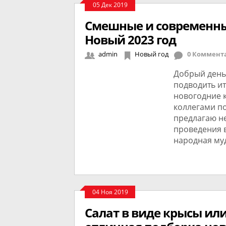
05 Дек 2019
Смешные и современны
Новый 2023 год
admin
Новый год
0 Коммент
Добрый день 
подводить ит
новогодние к
коллегами по
предлагаю н
проведения в
народная муд
04 Ноя 2019
Салат в виде крысы ил