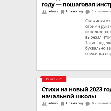
году — пошаговая инс
admin
Новый год
1 Коммент
Снежинки из
своими рукам
использовать
вырезал что-
Такие поделк
буквально за
снежинка вы
19 Окт 2021
Стихи на новый 2023 го
начальной школы
admin
Новый год
0 Коммент