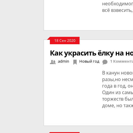
необходимого
всё взвесить
18 Сен 2020
Как украсить ёлку на н
admin
Новый год
1 Коммент
В канун ново
разы,но несм
года в год, 
Один из сам
торжеств был
доме, но так