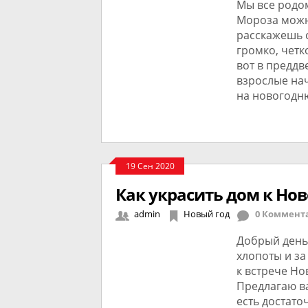
Мы все родом
Мороза можн
расскажешь с
громко, четк
вот в преддв
взрослые на
на новогодн
19 Сен 2020
Как украсить дом к Но
admin
Новый год
0 Коммент
Добрый день
хлопоты и за
к встрече Но
Предлагаю ва
есть достато