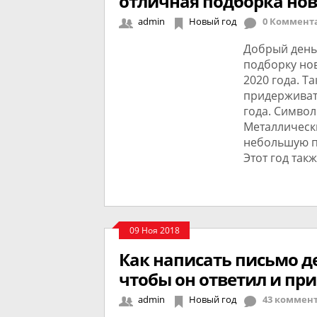
отличная подборка нов
admin
Новый год
0 Коммент
Добрый день
подборку но
2020 года. Т
придерживат
года. Симво
Металлически
небольшую п
Этот год так
09 Ноя 2018
Как написать письмо д
чтобы он ответил и пр
admin
Новый год
43 коммен