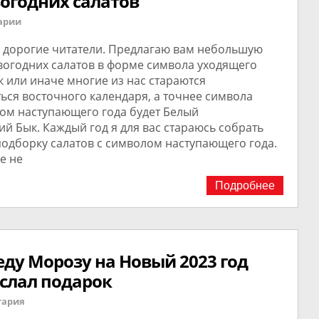
огодних салатов
арии
 дорогие читатели. Предлагаю вам небольшую
вогодних салатов в форме символа уходящего
ак или иначе многие из нас стараются
ься восточного календаря, а точнее символа
лом наступающего года будет Белый
й Бык. Каждый год я для вас стараюсь собрать
одборку салатов с символом наступающего года.
же не
Подробнее
еду Морозу на Новый 2023 год
ислал подарок
тария