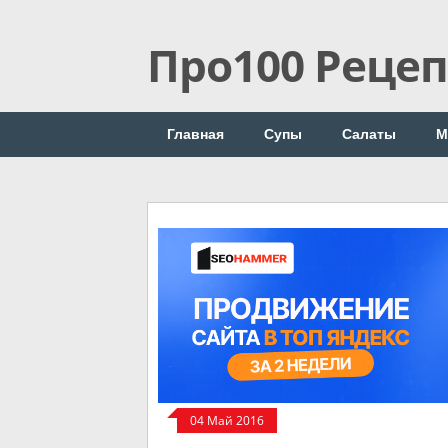
Про100 Реце
Главная
Супы
Салаты
М
04 Май 2016