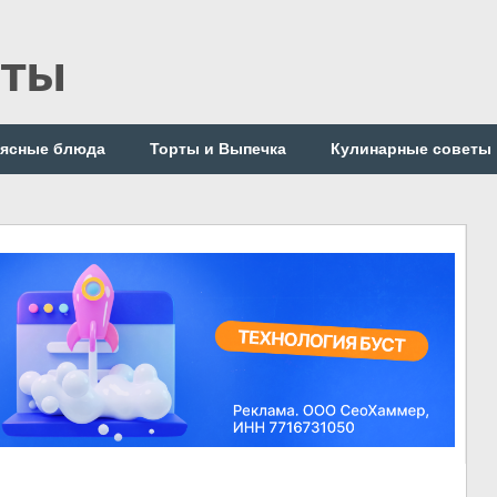
пты
ясные блюда
Торты и Выпечка
Кулинарные советы